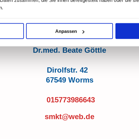
n.
aktieren Sie mich gerne, wenn Sie Fragen 
Anpassen
Dr.med. Beate Göttle
Dirolfstr. 42
67549 Worms
015773986643
smkt@web.de